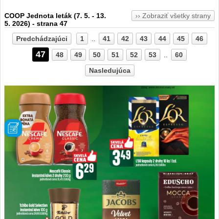
COOP Jednota leták (7. 5. - 13.
›› Zobraziť všetky strany
5. 2026) - strana 47
Predchádzajúci
1
..
41
42
43
44
45
46
47
48
49
50
51
52
53
..
60
Nasledujúca