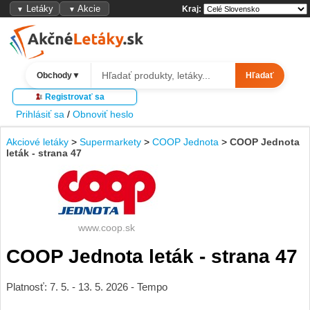
Letáky
Akcie
Kraj:
▼
▼
Obchody
▼
Hľadať
Registrovať sa
Prihlásiť sa
/
Obnoviť heslo
Akciové letáky
>
Supermarkety
>
COOP Jednota
>
COOP Jednota
leták - strana 47
www.coop.sk
COOP Jednota leták - strana 47
Platnosť: 7. 5. - 13. 5. 2026 - Tempo